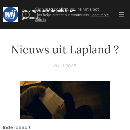
De vinger aan de pols in uw
gemeente
Nieuws uit Lapland ?
04-11-2025
Inderdaad !