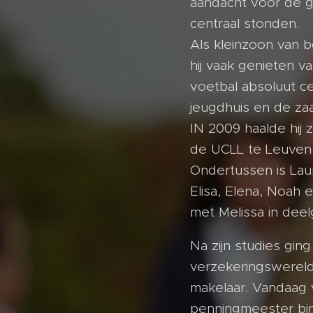
aandacht voor de g
centraal stonden.
Als kleinzoon van 
hij vaak genieten v
voetbal absoluut ce
jeugdhuis en de zaa
IN 2009 haalde hij 
de UCLL te Leuven
Ondertussen is Lau
Elisa, Elena, Noah
met Melissa in deel
Na zijn studies gin
verzekeringswereld,
makelaar. Vandaag 
penningmeester binn