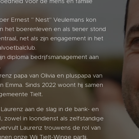
oedheid voor de mens en familie
boer Ernest " Nest" Veulemans kon
an het boerenleven en als tiener stond
ntraal, net als zijn engagement in het
lvoetbalclub.
zijn diploma bedrijfsmanagement aan
.
renz papa van Olivia en pluspapa van
 en Emma. Sinds 2022 woont hij samen
gemeente Tielt.
g Laurenz aan de slag in de bank- en
 zowel in loondienst als zelfstandige
vervult Laurenz trouwens de rol van
en onze Wij Tielt-Winge partij.